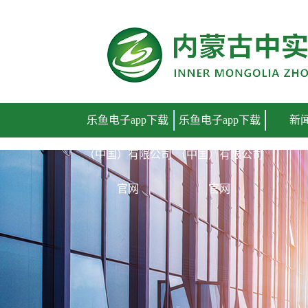
乐鱼电子app下载（中国）有限公司官网
乐鱼电子app下载
乐鱼电子app下载
新
（中国）有限公司
（中国）有限公司
官网
官网