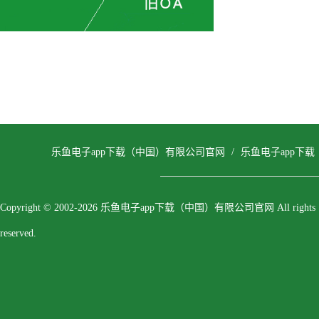
乐鱼电子app下载（中国）有限公司官网
/
乐鱼电子app下
Copyright © 2002-2026 乐鱼电子app下载（中国）有限公司官网 All rights
reserved.