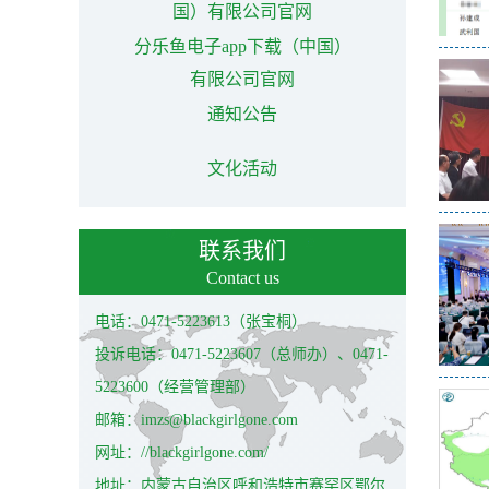
国）有限公司官网
分乐鱼电子app下载（中国）
有限公司官网
通知公告
文化活动
联系我们
Contact us
电话：0471-5223613（张宝桐）
投诉电话：0471-5223607（总师办）、0471-
5223600（经营管理部）
邮箱：imzs@blackgirlgone.com
网址：//blackgirlgone.com/
地址：内蒙古自治区呼和浩特市赛罕区鄂尔