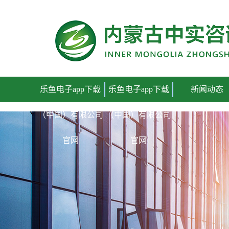
乐鱼电子app下载（中国）有限公司官网
乐鱼电子app下载
乐鱼电子app下载
新闻动态
（中国）有限公司
（中国）有限公司
官网
官网