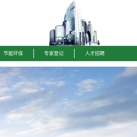
节能环保
专家登记
人才招聘