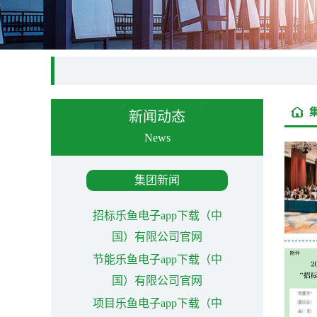
新闻动态
News
集团新闻
招标乐鱼电子app下载（中
国）有限公司官网
节能乐鱼电子app下载（中
国）有限公司官网
项目乐鱼电子app下载（中