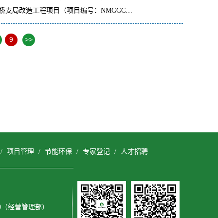
桥支局改造工程项目（项目编号：NMGGC…
9
>>
/
项目管理
/
节能环保
/
专家登记
/
人才招聘
3600（经营管理部）