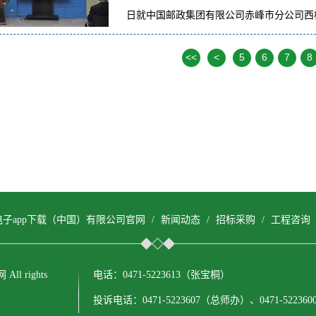
日就中国邮政集团有限公司赤峰市分公司西
<<
<
5
6
7
8
电子app下载（中国）有限公司官网
/
新闻动态
/
招标采购
/
工程咨询
l rights
电话：0471-5223613（张宝桐）
投诉电话：0471-5223607（总师办）、0471-522