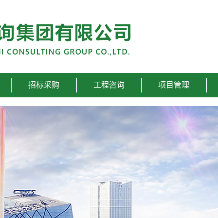
招标采购
工程咨询
项目管理