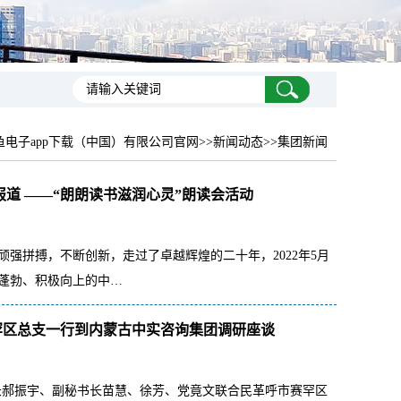
鱼电子app下载（中国）有限公司官网
>>新闻动态>>集团新闻
报道 ——“朗朗读书滋润心灵”朗读会活动
雨，顽强拼搏，不断创新，走过了卓越辉煌的二十年，2022年5月
气蓬勃、积极向上的中…
罕区总支一行到内蒙古中实咨询集团调研座谈
会长郝振宇、副秘书长苗慧、徐芳、党竟文联合民革呼市赛罕区