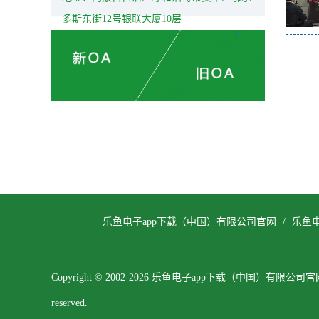
多斯东街12号银联大厦10层
乐鱼电子app下载（中国）有限公司官网
/
乐鱼
Copyright © 2002-2026 乐鱼电子app下载（中国）有限公司官网 Al
reserved.