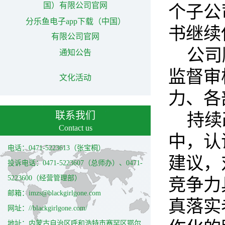
国）有限公司官网
个子公
分乐鱼电子app下载（中国）
书继续
有限公司官网
公司
通知公告
监督审
文化活动
力、各
联系我们
持续
Contact us
中，认
电话：0471-5223613（张宝桐）
建议，
投诉电话：0471-5223607（总师办）、0471-
5223600（经营管理部）
竞争力
邮箱：imzs@blackgirlgone.com
真落实
网址：//blackgirlgone.com/
地址：内蒙古自治区呼和浩特市赛罕区鄂尔