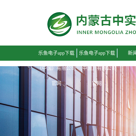
乐鱼电子app下载（中国）有限公司官网
乐鱼电子app下载
乐鱼电子app下载
新
（中国）有限公司
（中国）有限公司
官网
官网