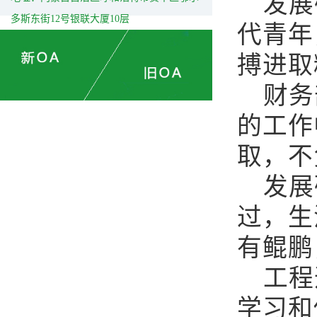
发展
多斯东街12号银联大厦10层
代青年
搏进取
财务
的工作
取，不
发展
过，生
有鲲鹏
工程
学习和