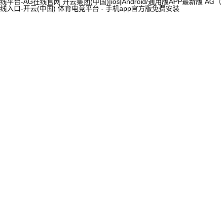
线平台-AG在线官网
开云集团(中国)|ios|Android/通用版APP最新版
AG
线入口-开云(中国)
体育电竞平台 - 手机app官方版免费安装