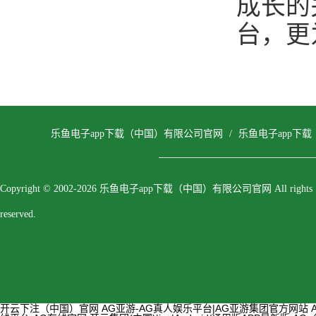
成长的
台，更
乐鱼电子app下载（中国）有限公司官网
/
乐鱼电子app下
Copyright © 2002-2026 乐鱼电子app下载（中国）有限公司官网 All rights
reserved.
开云下注（中国）官网
AG亚游-AG真人娱乐平台|AG亚游集团官方网站