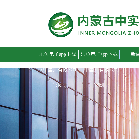
乐鱼电子app下载（中国）有限公司官网
乐鱼电子app下载
乐鱼电子app下载
新
（中国）有限公司
（中国）有限公司
官网
官网