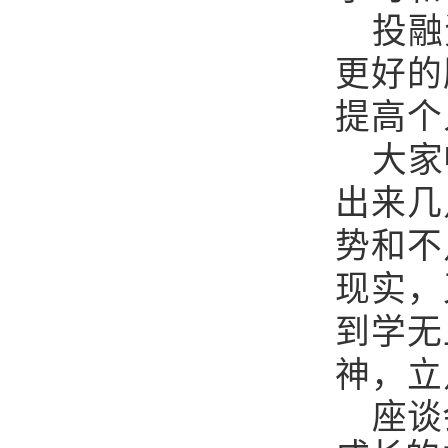
投融
更好的
提高个
大家
出来几
势和不
现实，
到学无
神，立
座谈